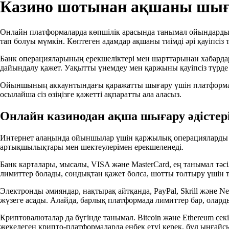
Казино шотынан ақшаны шыға
Онлайн платформаларда көпшілік арасында танымал ойындардың б
тап болуы мүмкін. Көптеген адамдар ақшаны тиімді әрі қауіпсіз 
Банк операцияларының ерекшеліктері мен шарттарынан хабардар
дайындалу қажет. Уақытты үнемдеу мен қаржыны қауіпсіз түрде
Ойыншының аккаунтындағы қаражатты шығару үшін платформаның 
осылайша сіз өзіңізге қажетті ақпаратты ала аласыз.
Онлайн казинодан ақша шығару әдістер
Интернет алаңында ойыншылар үшін қаржылық операцияларды жүзег
артықшылықтары мен шектеулерімен ерекшеленеді.
Банк карталары, мысалы, VISA және MasterCard, ең танымал тәс
лимиттер болады, сондықтан қажет болса, шотты толтыру үшін т
Электронды әмияндар, нақтырақ айтқанда, PayPal, Skrill және Ne
жүзеге асады. Алайда, барлық платформада лимиттер бар, олард
Криптовалюталар да бүгінде танымал. Bitcoin және Ethereum се
жекелеген крипто-платформаларда еңбек етуі керек, бұл ыңғай