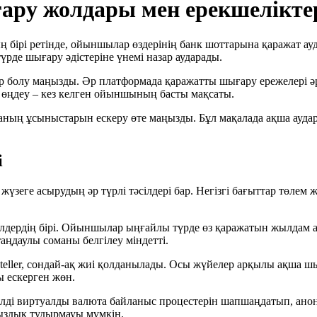
ру жолдары мен ерекшелікте
ірі ретінде, ойыншылар өздерінің банк шоттарына қаражат ауда
түрде шығару әдістеріне үнемі назар аударады.
 болу маңызды. Әр платформада қаражатты шығару ережелері әр
 өңдеу – кез келген ойыншының басты мақсаты.
ұсыныстарын ескеру өте маңызды. Бұл мақалада ақша аудару әд
і
е асырудың әр түрлі тәсілдері бар. Негізгі бағыттар төлем жүй
ілдердің бірі. Ойыншылар ыңғайлы түрде өз қаражатын жылдам а
аңдаулы соманы белгілеу міндетті.
teller, сондай-ақ жиі қолданылады. Осы жүйелер арқылы ақша шығ
ы ескерген жөн.
кілді виртуалды валюта байланыс процестерін шапшаңдатып, ано
сыздық тудырмауы мүмкін.