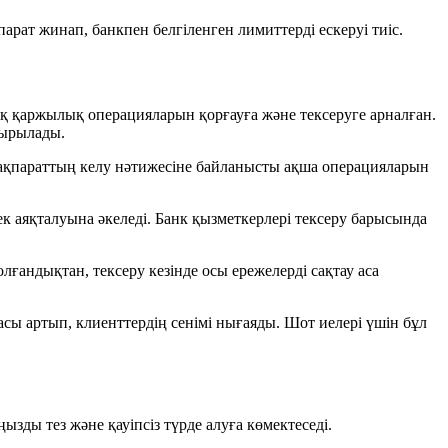
рат жинап, банкпен белгіленген лимиттерді ескеруі тиіс.
ақ қаржылық операцияларын қорғауға және тексеруге арналған.
сырылады.
 ақпараттың келу нәтижесіне байланысты ақша операцияларын
ек аяқталуына әкеледі. Банк қызметкерлері тексеру барысында
лғандықтан, тексеру кезінде осы ережелерді сақтау аса
сы артып, клиенттердің сенімі нығаяды. Шот иелері үшін бұл
зды тез және қауіпсіз түрде алуға көмектеседі.