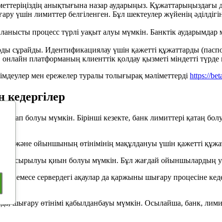
еттеріңіздің анықтығына назар аударыңыз. Құжаттарыңыздағы дер
ру үшін лимиттер белгіленген. Бұл шектеулер жүйенің әділдігін
айланысты процесс түрлі уақыт алуы мүмкін. Банктік аударымд
ы сұрайды. Идентификациялау үшін қажетті құжаттарды (паспорта
 онлайн платформаның клиенттік қолдау қызметі міндетті түрде
әсімдеулер мен ережелер туралы толығырақ мәліметтерді
https://be
н кедергілер
тап болуы мүмкін. Бірінші кезекте, банк лимиттері қатаң болуы
мүмкін және ойыншының өтінімінің мақұлдануы үшін қажетті құжат
үзеге асырылуы қиын болуы мүмкін. Бұл жағдай ойыншылардың уә
р немесе сервердегі ақаулар да қаржыны шығару процесіне кед
да, шығару өтінімі қабылданбауы мүмкін. Осылайша, банк, л