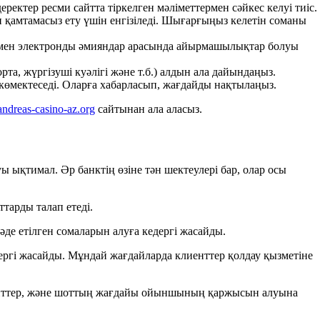
ектер ресми сайтта тіркелген мәліметтермен сәйкес келуі тиіс.
 қамтамасыз ету үшін енгізіледі. Шығарғыңыз келетін соманы
ар мен электронды әмияндар арасында айырмашылықтар болуы
, жүргізуші куәлігі және т.б.) алдын ала дайындаңыз.
 көмектеседі. Оларға хабарласып, жағдайды нақтылаңыз.
tandreas-casino-az.org
сайтынан ала аласыз.
 ықтимал. Әр банктің өзіне тән шектеулері бар, олар осы
тарды талап етеді.
де етілген сомаларын алуға кедергі жасайды.
ергі жасайды. Мұндай жағдайларда клиенттер қолдау қызметіне
имиттер, және шоттың жағдайы ойыншының қаржысын алуына