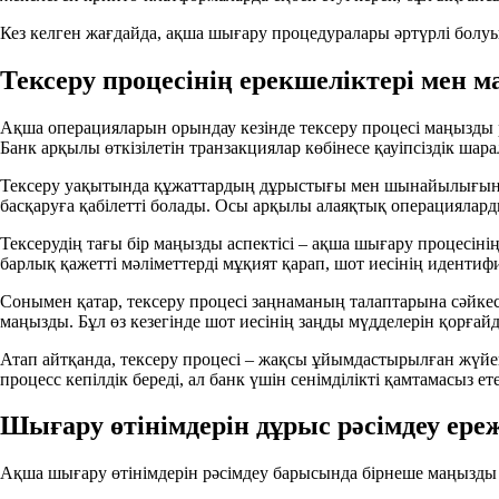
Кез келген жағдайда, ақша шығару процедуралары әртүрлі болуы
Тексеру процесінің ерекшеліктері мен 
Ақша операцияларын орындау кезінде тексеру процесі маңызды р
Банк арқылы өткізілетін транзакциялар көбінесе қауіпсіздік ша
Тексеру уақытында құжаттардың дұрыстығы мен шынайылығын ра
басқаруға қабілетті болады. Осы арқылы алаяқтық операциялард
Тексерудің тағы бір маңызды аспектісі – ақша шығару процесін
барлық қажетті мәліметтерді мұқият қарап, шот иесінің идентиф
Сонымен қатар, тексеру процесі заңнаманың талаптарына сәйкес 
маңызды. Бұл өз кезегінде шот иесінің заңды мүдделерін қорғай
Атап айтқанда, тексеру процесі – жақсы ұйымдастырылған жүйен
процесс кепілдік береді, ал банк үшін сенімділікті қамтамасыз ете
Шығару өтінімдерін дұрыс рәсімдеу ере
Ақша шығару өтінімдерін рәсімдеу барысында бірнеше маңызды ер