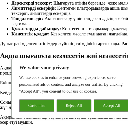
Деректерді тексеру:
Шығаруға өтінім бергенде, жеке мәлім
Лимиттерді ескеріңіз:
Көптеген платформаларда ақша шыға
тексеріп, лимиттерді ескеріңіз.
Таңдалған әдіс:
Ақша шығару үшін таңдаған әдісіңізге б
ықтимал.
Құжаттарды дайындау:
Көптеген платформалар құжаттард
Клиенттік қолдау:
Кез келген мәселе туындаған жағдайда,
Дұрыс рәсімделген өтінімдер жүйенің тиімділігін арттырады. Р
Ақша шығаруда кездесетін жиі кездесеті
We value your privacy
Ақшаны банкке аудару кезінде ойыншылар көптеген қиындықтарға 
процесті баяулатуы мүмкін.
We use cookies to enhance your browsing experience, serve
Екінші кедергі – тексеру кезеңі. Бұл процесс ұзақ уақыт алуы 
personalized ads or content, and analyze our traffic. By clicking
"Accept All", you consent to our use of cookies.
Кейде, шотта жеткілікті қаражат болмаса, трансакциялардың ж
Сонымен қатар, кейбір платформалардағы техникалық қиындықта
Customize
Reject All
Accept All
жүгінуге мәжбүр болады.
Ақырында, ойыншылар барлық талаптарды орындамаған жағдай
әсер етуі мүмкін.