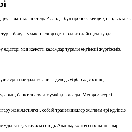
рі
руды жиі талап етеді. Алайда, бұл процесс кейде қиындықтарға
түрлі болуы мүмкін, сондықтан оларға лайықты түрде
істері мен қажетті қадамдар туралы әңгімені жүргіземіз,
елерін пайдалануға негізделеді. Әрбір әдіс өзінің
ударып, банктен алуға мүмкіндік алады. Мұнда әртүрлі
ару жеңілдетілген, себебі транзакциялар жылдам әрі қауіпсіз
нимділікті қамтамасыз етеді. Алайда, көптеген ойыншылар