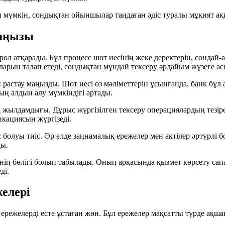
 мүмкін, сондықтан ойыншылар таңдаған әдіс туралы мұқият ақпа
маңызы
өл атқарады. Бұл процесс шот иесінің жеке деректерін, сондай-
раларын талап етеді, сондықтан мұндай тексеру әрдайым жүзеге а
стау маңызды. Шот иесі өз мәліметтерін ұсынғанда, банк бұл
ың алдын алу мүмкіндігі артады.
ің жылдамдығы. Дұрыс жүргізілген тексеру операциялардың тезір
икациясын жүргізеді.
болуы тиіс. Әр елде заңнамалық ережелер мен актілер әртүрлі бо
ды.
ің бөлігі болып табылады. Оның арқасында қызмет көрсету сапа
ді.
желері
ежелерді есте ұстаған жөн. Бұл ережелер мақсатты түрде ақшаңы