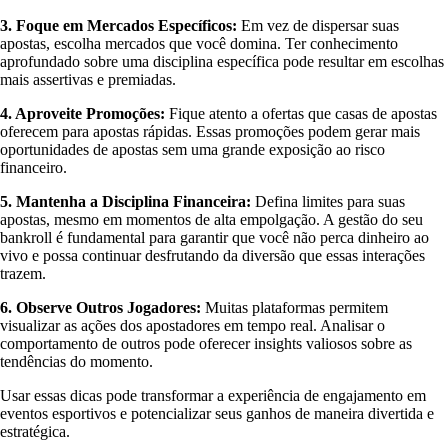
3. Foque em Mercados Específicos:
Em vez de dispersar suas
apostas, escolha mercados que você domina. Ter conhecimento
aprofundado sobre uma disciplina específica pode resultar em escolhas
mais assertivas e premiadas.
4. Aproveite Promoções:
Fique atento a ofertas que casas de apostas
oferecem para apostas rápidas. Essas promoções podem gerar mais
oportunidades de apostas sem uma grande exposição ao risco
financeiro.
5. Mantenha a Disciplina Financeira:
Defina limites para suas
apostas, mesmo em momentos de alta empolgação. A gestão do seu
bankroll é fundamental para garantir que você não perca dinheiro ao
vivo e possa continuar desfrutando da diversão que essas interações
trazem.
6. Observe Outros Jogadores:
Muitas plataformas permitem
visualizar as ações dos apostadores em tempo real. Analisar o
comportamento de outros pode oferecer insights valiosos sobre as
tendências do momento.
Usar essas dicas pode transformar a experiência de engajamento em
eventos esportivos e potencializar seus ganhos de maneira divertida e
estratégica.