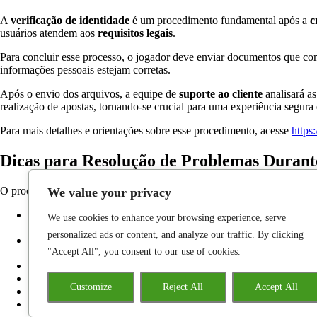
A
verificação de identidade
é um procedimento fundamental após a
c
usuários atendem aos
requisitos legais
.
Para concluir esse processo, o jogador deve enviar documentos que c
informações pessoais estejam corretas.
Após o envio dos arquivos, a equipe de
suporte ao cliente
analisará as
realização de apostas, tornando-se crucial para uma experiência segura 
Para mais detalhes e orientações sobre esse procedimento, acesse
https
Dicas para Resolução de Problemas Durante
O processo de registro em plataformas de apostas pode encontrar algum
We value your privacy
Verificação de identidade:
Caso tenha problemas com a verificaç
We use cookies to enhance your browsing experience, serve
e atuais.
personalized ads or content, and analyze our traffic. By clicking
Dados inconsistentes:
Se a plataforma indicar que seus dados nã
"Accept All", you consent to our use of cookies.
corretamente.
Suporte ao cliente:
Se persistirem problemas, entre em contato c
Termos de uso:
Estar ciente dos termos de uso é fundamental. A
Customize
Reject All
Accept All
Métodos de pagamento:
Verifique se o método de pagamento esc
Bônus de cadastro:
ao tentar habilitar bônus de cadastro, confi