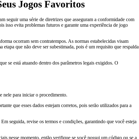
Seus Jogos Favoritos
isam seguir uma série de diretrizes que asseguram a conformidade com
ois isso evita problemas futuros e garante uma experiência de jogo
ataforma ocorram sem contratempos. As normas estabelecidas visam
ma etapa que não deve ser subestimada, pois é um requisito que respalda
que se está atuando dentro dos parâmetros legais exigidos. O
ue nele para iniciar o procedimento.
ante que esses dados estejam corretos, pois serão utilizados para a
Em seguida, revise os termos e condições, garantindo que você esteja
ciais nesse momento, então verifique se você possui um código ou se a