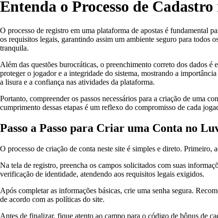
Entenda o Processo de Cadastro 
O processo de registro em uma plataforma de apostas é fundamental par
os requisitos legais, garantindo assim um ambiente seguro para todos o
tranquila.
Além das questões burocráticas, o preenchimento correto dos dados é 
proteger o jogador e a integridade do sistema, mostrando a importância
a lisura e a confiança nas atividades da plataforma.
Portanto, compreender os passos necessários para a criação de uma cont
cumprimento dessas etapas é um reflexo do compromisso de cada jogado
Passo a Passo para Criar uma Conta no Lu
O processo de criação de conta neste site é simples e direto. Primeiro, a
Na tela de registro, preencha os campos solicitados com suas informaçõ
verificação de identidade, atendendo aos requisitos legais exigidos.
Após completar as informações básicas, crie uma senha segura. Recome
de acordo com as políticas do site.
Antes de finalizar, fique atento ao campo para o código de bônus de c