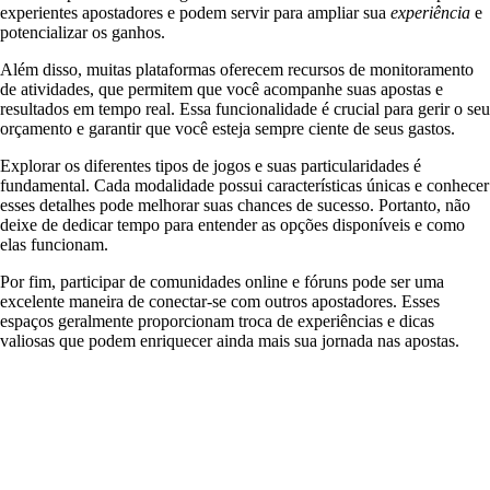
experientes apostadores e podem servir para ampliar sua
experiência
e
potencializar os ganhos.
Além disso, muitas plataformas oferecem recursos de monitoramento
de atividades, que permitem que você acompanhe suas apostas e
resultados em tempo real. Essa funcionalidade é crucial para gerir o seu
orçamento e garantir que você esteja sempre ciente de seus gastos.
Explorar os diferentes tipos de jogos e suas particularidades é
fundamental. Cada modalidade possui características únicas e conhecer
esses detalhes pode melhorar suas chances de sucesso. Portanto, não
deixe de dedicar tempo para entender as opções disponíveis e como
elas funcionam.
Por fim, participar de comunidades online e fóruns pode ser uma
excelente maneira de conectar-se com outros apostadores. Esses
espaços geralmente proporcionam troca de experiências e dicas
valiosas que podem enriquecer ainda mais sua jornada nas apostas.