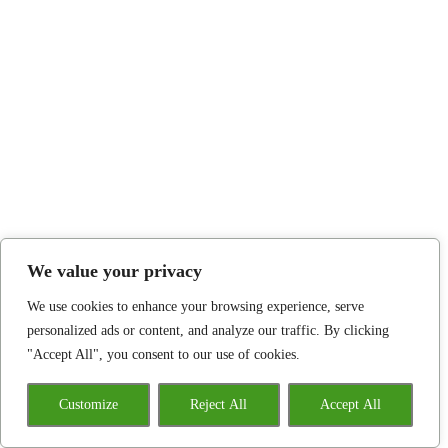
We value your privacy
We use cookies to enhance your browsing experience, serve
personalized ads or content, and analyze our traffic. By clicking
"Accept All", you consent to our use of cookies.
Customize
Reject All
Accept All