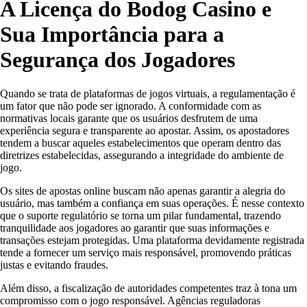
A Licença do Bodog Casino e
Sua Importância para a
Segurança dos Jogadores
Quando se trata de plataformas de jogos virtuais, a regulamentação é
um fator que não pode ser ignorado. A conformidade com as
normativas locais garante que os usuários desfrutem de uma
experiência segura e transparente ao apostar. Assim, os apostadores
tendem a buscar aqueles estabelecimentos que operam dentro das
diretrizes estabelecidas, assegurando a integridade do ambiente de
jogo.
Os sites de apostas online buscam não apenas garantir a alegria do
usuário, mas também a confiança em suas operações. É nesse contexto
que o suporte regulatório se torna um pilar fundamental, trazendo
tranquilidade aos jogadores ao garantir que suas informações e
transações estejam protegidas. Uma plataforma devidamente registrada
tende a fornecer um serviço mais responsável, promovendo práticas
justas e evitando fraudes.
Além disso, a fiscalização de autoridades competentes traz à tona um
compromisso com o jogo responsável. Agências reguladoras