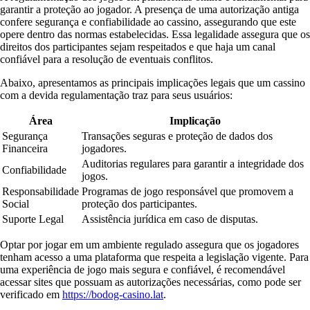
garantir a proteção ao jogador. A presença de uma autorização antiga
confere segurança e confiabilidade ao cassino, assegurando que este
opere dentro das normas estabelecidas. Essa legalidade assegura que os
direitos dos participantes sejam respeitados e que haja um canal
confiável para a resolução de eventuais conflitos.
Abaixo, apresentamos as principais implicações legais que um cassino
com a devida regulamentação traz para seus usuários:
Área
Implicação
Segurança
Transações seguras e proteção de dados dos
Financeira
jogadores.
Auditorias regulares para garantir a integridade dos
Confiabilidade
jogos.
Responsabilidade
Programas de jogo responsável que promovem a
Social
proteção dos participantes.
Suporte Legal
Assistência jurídica em caso de disputas.
Optar por jogar em um ambiente regulado assegura que os jogadores
tenham acesso a uma plataforma que respeita a legislação vigente. Para
uma experiência de jogo mais segura e confiável, é recomendável
acessar sites que possuam as autorizações necessárias, como pode ser
verificado em
https://bodog-casino.lat
.