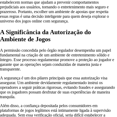
estabelecem normas que ajudam a prevenir comportamentos
prejudiciais aos usuários, tornando o entretenimento mais seguro e
prazeroso. Portanto, escolher um ambiente de apostas que respeita
essas regras é uma decisão inteligente para quem deseja explorar o
universo dos jogos online com segurança.
A Significância da Autorização do
Ambiente de Jogos
A permissão concedida pelo órgão regulador desempenha um papel
fundamental na criação de um ambiente de entretenimento sólido e
íntegro. Esse processo regulamentar promove a proteção ao jogador e
garante que as operações sejam conduzidas de maneira justa e
transparente.
A segurança é um dos pilares principais que essa autorização visa
assegurar. Um ambiente devidamente regulamentado instrui os
operadores a seguir práticas rigorosas, evitando fraudes e assegurando
que os jogadores possam desfrutar de suas experiências de maneira
tranquila.
Além disso, a confiança depositada pelos consumidores em
plataformas de jogos legítimos está intimamente ligada à supervisão
adequada. Sem essa verificação oficial, seria difícil estabelecer a