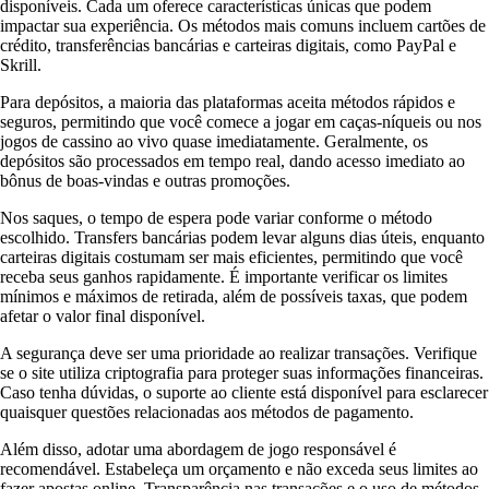
disponíveis. Cada um oferece características únicas que podem
impactar sua experiência. Os métodos mais comuns incluem cartões de
crédito, transferências bancárias e carteiras digitais, como PayPal e
Skrill.
Para depósitos, a maioria das plataformas aceita métodos rápidos e
seguros, permitindo que você comece a jogar em caças-níqueis ou nos
jogos de cassino ao vivo quase imediatamente. Geralmente, os
depósitos são processados em tempo real, dando acesso imediato ao
bônus de boas-vindas e outras promoções.
Nos saques, o tempo de espera pode variar conforme o método
escolhido. Transfers bancárias podem levar alguns dias úteis, enquanto
carteiras digitais costumam ser mais eficientes, permitindo que você
receba seus ganhos rapidamente. É importante verificar os limites
mínimos e máximos de retirada, além de possíveis taxas, que podem
afetar o valor final disponível.
A segurança deve ser uma prioridade ao realizar transações. Verifique
se o site utiliza criptografia para proteger suas informações financeiras.
Caso tenha dúvidas, o suporte ao cliente está disponível para esclarecer
quaisquer questões relacionadas aos métodos de pagamento.
Além disso, adotar uma abordagem de jogo responsável é
recomendável. Estabeleça um orçamento e não exceda seus limites ao
fazer apostas online. Transparência nas transações e o uso de métodos