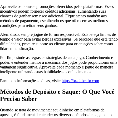
Aproveite os bônus e promoções oferecidos pelas plataformas. Esses
incentivos podem fornecer créditos adicionais, aumentando suas
chances de ganhar sem risco adicional. Fique atento também aos
métodos de pagamento, escolhendo os que oferecem as melhores
condições para retirar seus ganhos.
Além disso, sempre jogue de forma responsável. Estabeleça limites de
tempo e valor para evitar perdas excessivas. Se perceber que está tendo
dificuldades, procure suporte ao cliente para orientações sobre como
lidar com a situação.
Por fim, estude as regras e estratégias de cada jogo. Conhecimento é
poder, e entender melhor a mecânica dos jogos pode proporcionar uma
vantagem significativa. Aproveite cada momento e jogue de maneira
inteligente utilizando suas habilidades e conhecimentos.
Para mais informações e dicas, visite
https://br-okbet.br.com
.
Métodos de Depósito e Saque: O Que Você
Precisa Saber
Quando se trata de movimentar seu dinheiro em plataformas de
apostas, é fundamental entender os diversos métodos de pagamento