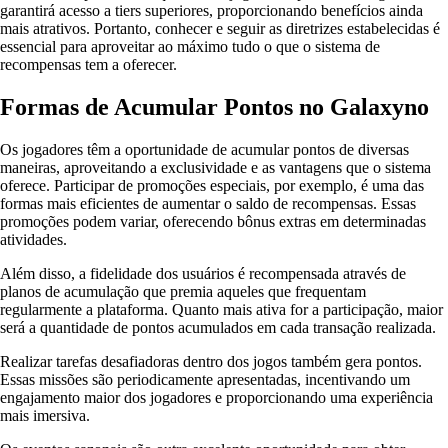
garantirá acesso a tiers superiores, proporcionando benefícios ainda
mais atrativos. Portanto, conhecer e seguir as diretrizes estabelecidas é
essencial para aproveitar ao máximo tudo o que o sistema de
recompensas tem a oferecer.
Formas de Acumular Pontos no Galaxyno
Os jogadores têm a oportunidade de acumular pontos de diversas
maneiras, aproveitando a exclusividade e as vantagens que o sistema
oferece. Participar de promoções especiais, por exemplo, é uma das
formas mais eficientes de aumentar o saldo de recompensas. Essas
promoções podem variar, oferecendo bônus extras em determinadas
atividades.
Além disso, a fidelidade dos usuários é recompensada através de
planos de acumulação que premia aqueles que frequentam
regularmente a plataforma. Quanto mais ativa for a participação, maior
será a quantidade de pontos acumulados em cada transação realizada.
Realizar tarefas desafiadoras dentro dos jogos também gera pontos.
Essas missões são periodicamente apresentadas, incentivando um
engajamento maior dos jogadores e proporcionando uma experiência
mais imersiva.