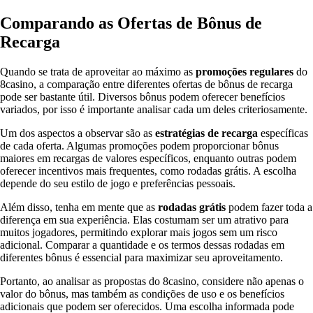
Comparando as Ofertas de Bônus de
Recarga
Quando se trata de aproveitar ao máximo as
promoções regulares
do
8casino, a comparação entre diferentes ofertas de bônus de recarga
pode ser bastante útil. Diversos bônus podem oferecer benefícios
variados, por isso é importante analisar cada um deles criteriosamente.
Um dos aspectos a observar são as
estratégias de recarga
específicas
de cada oferta. Algumas promoções podem proporcionar bônus
maiores em recargas de valores específicos, enquanto outras podem
oferecer incentivos mais frequentes, como rodadas grátis. A escolha
depende do seu estilo de jogo e preferências pessoais.
Além disso, tenha em mente que as
rodadas grátis
podem fazer toda a
diferença em sua experiência. Elas costumam ser um atrativo para
muitos jogadores, permitindo explorar mais jogos sem um risco
adicional. Comparar a quantidade e os termos dessas rodadas em
diferentes bônus é essencial para maximizar seu aproveitamento.
Portanto, ao analisar as propostas do 8casino, considere não apenas o
valor do bônus, mas também as condições de uso e os benefícios
adicionais que podem ser oferecidos. Uma escolha informada pode