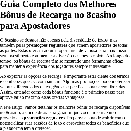
Guia Completo dos Melhores
Bônus de Recarga no 8casino
para Apostadores
O 8casino se destaca não apenas pela diversidade de jogos, mas
também pelas
promoções regulares
que atraem apostadores de todas
as partes. Estas ofertas são uma oportunidade valiosa para maximizar
seu investimento e aumentar a diversão nas mesas e slots. Ao longo do
tempo, os bônus de recarga têm se mostrado uma ferramenta eficaz
para manter a experiência dos jogadores sempre interessante.
Ao explorar as opções de recarga, é importante estar ciente dos termos
e condições que as acompanham. Algumas promoções podem oferecer
valores diferenciados ou exigências específicas para serem liberadas.
Assim, entender como cada bônus funciona é o primeiro passo para
aproveitar ao máximo essas ofertas vantajosas.
Neste artigo, vamos detalhar os melhores bônus de recarga disponíveis
no 8casino, além de dicas para garantir que você tire o máximo
proveito das
promoções regulares
. Prepare-se para descobrir como
potencializar suas sessões de jogo e aproveitar todos os benefícios que
a plataforma tem a oferecer!