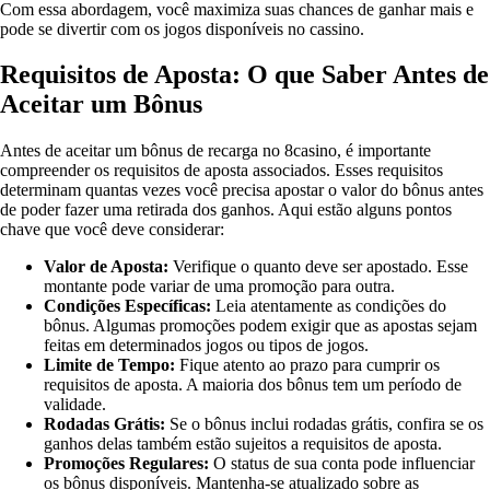
Com essa abordagem, você maximiza suas chances de ganhar mais e
pode se divertir com os jogos disponíveis no cassino.
Requisitos de Aposta: O que Saber Antes de
Aceitar um Bônus
Antes de aceitar um bônus de recarga no 8casino, é importante
compreender os requisitos de aposta associados. Esses requisitos
determinam quantas vezes você precisa apostar o valor do bônus antes
de poder fazer uma retirada dos ganhos. Aqui estão alguns pontos
chave que você deve considerar:
Valor de Aposta:
Verifique o quanto deve ser apostado. Esse
montante pode variar de uma promoção para outra.
Condições Específicas:
Leia atentamente as condições do
bônus. Algumas promoções podem exigir que as apostas sejam
feitas em determinados jogos ou tipos de jogos.
Limite de Tempo:
Fique atento ao prazo para cumprir os
requisitos de aposta. A maioria dos bônus tem um período de
validade.
Rodadas Grátis:
Se o bônus inclui rodadas grátis, confira se os
ganhos delas também estão sujeitos a requisitos de aposta.
Promoções Regulares:
O status de sua conta pode influenciar
os bônus disponíveis. Mantenha-se atualizado sobre as