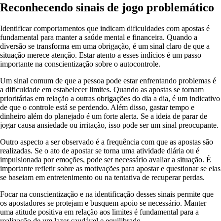
Reconhecendo sinais de jogo problemático
Identificar comportamentos que indicam dificuldades com apostas é
fundamental para manter a saúde mental e financeira. Quando a
diversão se transforma em uma obrigação, é um sinal claro de que a
situação merece atenção. Estar atento a esses indícios é um passo
importante na conscientização sobre o autocontrole.
Um sinal comum de que a pessoa pode estar enfrentando problemas é
a dificuldade em estabelecer limites. Quando as apostas se tornam
prioritárias em relação a outras obrigações do dia a dia, é um indicativo
de que o controle está se perdendo. Além disso, gastar tempo e
dinheiro além do planejado é um forte alerta. Se a ideia de parar de
jogar causa ansiedade ou irritação, isso pode ser um sinal preocupante.
Outro aspecto a ser observado é a frequência com que as apostas são
realizadas. Se o ato de apostar se torna uma atividade diária ou é
impulsionada por emoções, pode ser necessário avaliar a situação. É
importante refletir sobre as motivações para apostar e questionar se elas
se baseiam em entretenimento ou na tentativa de recuperar perdas.
Focar na conscientização e na identificação desses sinais permite que
os apostadores se protejam e busquem apoio se necessário. Manter
uma atitude positiva em relação aos limites é fundamental para a
realização de um lazer saudável e equilibrado.