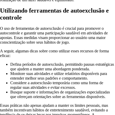
Utilizando ferramentas de autoexclusão e
controle
O uso de ferramentas de autoexclusão é crucial para promover o
autocontrole e garantir uma participação saudável em atividades de
apostas. Essas medidas visam proporcionar ao usuário uma maior
conscientização sobre seus hábitos de jogo.
A seguir, algumas dicas sobre como utilizar esses recursos de forma
eficaz:
Defina períodos de autoexclusão, permitindo pausas estratégicas
que ajudem a manter uma abordagem ponderada.
Monitore suas atividades e utilize relatórios disponíveis para
entender melhor seus padrões e comportamento.
Considere a autoexclusão temporária como uma forma de
regular suas atividades e evitar excessos.
Busque suporte e informações de organizações especializadas
que ofereçam orientações sobre as ferramentas disponíveis.
Essas práticas não apenas ajudam a manter os limites pessoais, mas
também incentivam hábitos de entretenimento saudável, evitando a
tendência de se deixar levar por impulsos momentâneos. A