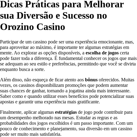
Dicas Práticas para Melhorar
sua Diversão e Sucesso no
Orozino Casino
Participar de um cassino pode ser uma experiência emocionante, mas,
para aproveitar ao máximo, é importante ter algumas estratégias em
mente. Ao explorar as opções disponíveis, a
escolha de jogos
certa
pode fazer toda a diferença. É fundamental conhecer os jogos que mais
se adequam ao seu estilo e preferências, permitindo que você se divirta
enquanto busca a sorte.
Além disso, não esqueça de ficar atento aos
bônus
oferecidos. Muitas
vezes, os cassinos disponibilizam promoções que podem aumentar
suas chances de ganhar, tornando a jogatina ainda mais interessante.
Saber como e quando utilizar esses benefícios pode potencializar suas
apostas e garantir uma experiência mais gratificante.
Finalmente, aplicar algumas
estratégias
de jogo pode contribuir para
um desempenho melhorado nas mesas. Estudar as regras e as
probabilidades dos jogos escolhidos é um passo importante. Com um
pouco de conhecimento e planejamento, sua diversão em um cassino
pode ser muito mais satisfatória.