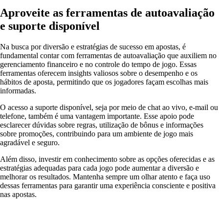
Aproveite as ferramentas de autoavaliação
e suporte disponível
Na busca por diversão e estratégias de sucesso em apostas, é
fundamental contar com ferramentas de autoavaliação que auxiliem no
gerenciamento financeiro e no controle do tempo de jogo. Essas
ferramentas oferecem insights valiosos sobre o desempenho e os
hábitos de aposta, permitindo que os jogadores façam escolhas mais
informadas.
O acesso a suporte disponível, seja por meio de chat ao vivo, e-mail ou
telefone, também é uma vantagem importante. Esse apoio pode
esclarecer dúvidas sobre regras, utilização de bônus e informações
sobre promoções, contribuindo para um ambiente de jogo mais
agradável e seguro.
Além disso, investir em conhecimento sobre as opções oferecidas e as
estratégias adequadas para cada jogo pode aumentar a diversão e
melhorar os resultados. Mantenha sempre um olhar atento e faça uso
dessas ferramentas para garantir uma experiência consciente e positiva
nas apostas.