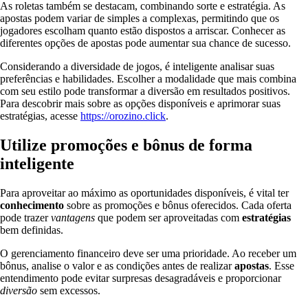
As roletas também se destacam, combinando sorte e estratégia. As
apostas podem variar de simples a complexas, permitindo que os
jogadores escolham quanto estão dispostos a arriscar. Conhecer as
diferentes opções de apostas pode aumentar sua chance de sucesso.
Considerando a diversidade de jogos, é inteligente analisar suas
preferências e habilidades. Escolher a modalidade que mais combina
com seu estilo pode transformar a diversão em resultados positivos.
Para descobrir mais sobre as opções disponíveis e aprimorar suas
estratégias, acesse
https://orozino.click
.
Utilize promoções e bônus de forma
inteligente
Para aproveitar ao máximo as oportunidades disponíveis, é vital ter
conhecimento
sobre as promoções e bônus oferecidos. Cada oferta
pode trazer
vantagens
que podem ser aproveitadas com
estratégias
bem definidas.
O gerenciamento financeiro deve ser uma prioridade. Ao receber um
bônus, analise o valor e as condições antes de realizar
apostas
. Esse
entendimento pode evitar surpresas desagradáveis e proporcionar
diversão
sem excessos.