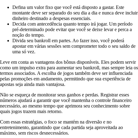
Defina um valor fixo que você está disposto a gastar. Este
montante deve ser separado do seu dia a dia e nunca deve incluir
dinheiro destinado a despesas essenciais.
Decida com antecedência quanto tempo irá jogar. Um período
pré-determinado pode evitar que você se deixe levar e perca a
noção do tempo.
Divida seu bankroll em partes. Ao fazer isso, você poderá
apostar em várias sessões sem comprometer todo o seu saldo de
uma só vez.
Leve em conta as vantagens dos bônus disponíveis. Eles podem servir
como um impulso extra para aumentar seu bankroll, mas sempre leia os
termos associados. A escolha de jogos também deve ser influenciada
pelas promoções em andamento, permitindo que sua experiência de
apostas seja ainda mais vantajosa.
Não se esqueça de monitorar seus ganhos e perdas. Registrar esses
números ajudará a garantir que você mantenha o controle financeiro
necessário, ao mesmo tempo que aprimora seu conhecimento sobre
quais jogos trazem mais retorno.
Com essas estratégias, o foco se mantém na diversão e no
entretenimento, garantindo que cada partida seja aproveitada ao
máximo, sem riscos desnecessários.