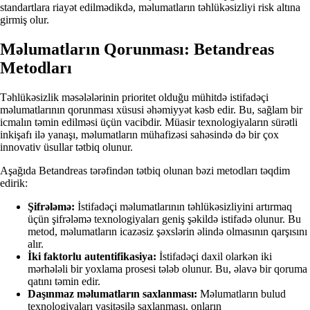
standartlara riayət edilmədikdə, məlumatların təhlükəsizliyi risk altına
girmiş olur.
Məlumatların Qorunması: Betandreas
Metodları
Təhlükəsizlik məsələlərinin prioritet olduğu mühitdə istifadəçi
məlumatlarının qorunması xüsusi əhəmiyyət kəsb edir. Bu, sağlam bir
icmalın təmin edilməsi üçün vacibdir. Müasir texnologiyaların sürətli
inkişafı ilə yanaşı, məlumatların mühafizəsi sahəsində də bir çox
innovativ üsullar tətbiq olunur.
Aşağıda Betandreas tərəfindən tətbiq olunan bəzi metodları təqdim
edirik:
Şifrələmə:
İstifadəçi məlumatlarının təhlükəsizliyini artırmaq
üçün şifrələmə texnologiyaları geniş şəkildə istifadə olunur. Bu
metod, məlumatların icazəsiz şəxslərin əlində olmasının qarşısını
alır.
İki faktorlu autentifikasiya:
İstifadəçi daxil olarkən iki
mərhələli bir yoxlama prosesi tələb olunur. Bu, əlavə bir qoruma
qatını təmin edir.
Daşınmaz məlumatların saxlanması:
Məlumatların bulud
texnologiyaları vasitəsilə saxlanması, onların