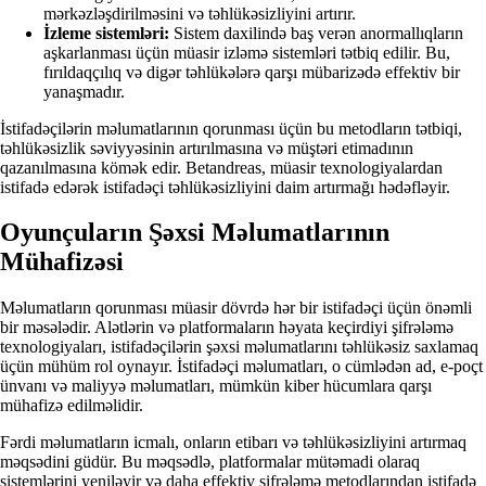
mərkəzləşdirilməsini və təhlükəsizliyini artırır.
İzleme sistemləri:
Sistem daxilində baş verən anormallıqların
aşkarlanması üçün müasir izləmə sistemləri tətbiq edilir. Bu,
fırıldaqçılıq və digər təhlükələrə qarşı mübarizədə effektiv bir
yanaşmadır.
İstifadəçilərin məlumatlarının qorunması üçün bu metodların tətbiqi,
təhlükəsizlik səviyyəsinin artırılmasına və müştəri etimadının
qazanılmasına kömək edir. Betandreas, müasir texnologiyalardan
istifadə edərək istifadəçi təhlükəsizliyini daim artırmağı hədəfləyir.
Oyunçuların Şəxsi Məlumatlarının
Mühafizəsi
Məlumatların qorunması müasir dövrdə hər bir istifadəçi üçün önəmli
bir məsələdir. Alətlərin və platformaların həyata keçirdiyi şifrələmə
texnologiyaları, istifadəçilərin şəxsi məlumatlarını təhlükəsiz saxlamaq
üçün mühüm rol oynayır. İstifadəçi məlumatları, o cümlədən ad, e-poçt
ünvanı və maliyyə məlumatları, mümkün kiber hücumlara qarşı
mühafizə edilməlidir.
Fərdi məlumatların icmalı, onların etibarı və təhlükəsizliyini artırmaq
məqsədini güdür. Bu məqsədlə, platformalar mütəmadi olaraq
sistemlərini yeniləyir və daha effektiv şifrələmə metodlarından istifadə