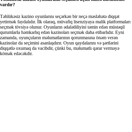
vardır?
Təhlükəsiz kazino oyunlarını seçərkən bir neçə məsləhətə diqqət
yetirmək faydalıdır. İlk olaraq, müvafiq lisenziyaya malik platformaları
seçmək tövsiyə olunur. Oyunların ədalətliliyini təmin edən müstəqil
qurumlarla həmkarlıq edən kazinoları seçmək daha etibarlıdır. Eyni
zamanda, oyunçuların məlumatlarının qorunmasına önəm verən
kazinolar da seçimini asanlaşdırır. Oyun qaydalarını və şərtlərini
diqqətlə oxumaq da vacibdir, çünki bu, məlumatlı qərar verməyə
kömək edəcəkdir.