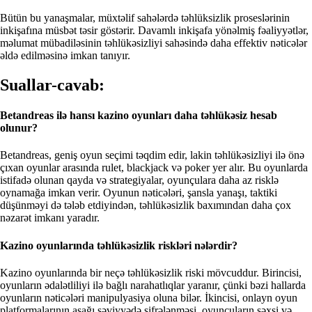
Bütün bu yanaşmalar, müxtəlif sahələrdə təhlüksizlik proseslərinin
inkişafına müsbət təsir göstərir. Davamlı inkişafa yönəlmiş fəaliyyətlər,
məlumat mübadiləsinin təhlükəsizliyi sahəsində daha effektiv nəticələr
əldə edilməsinə imkan tanıyır.
Suallar-cavab:
Betandreas ilə hansı kazino oyunları daha təhlükəsiz hesab
olunur?
Betandreas, geniş oyun seçimi təqdim edir, lakin təhlükəsizliyi ilə önə
çıxan oyunlar arasında rulet, blackjack və poker yer alır. Bu oyunlarda
istifadə olunan qayda və strategiyalar, oyunçulara daha az risklə
oynamağa imkan verir. Oyunun nəticələri, şansla yanaşı, taktiki
düşünməyi də tələb etdiyindən, təhlükəsizlik baxımından daha çox
nəzarət imkanı yaradır.
Kazino oyunlarında təhlükəsizlik riskləri nələrdir?
Kazino oyunlarında bir neçə təhlükəsizlik riski mövcuddur. Birincisi,
oyunların ədalətliliyi ilə bağlı narahatlıqlar yaranır, çünki bəzi hallarda
oyunların nəticələri manipulyasiya oluna bilər. İkincisi, onlayn oyun
platformalarının aşağı səviyyədə şifrələnməsi, oyunçuların şəxsi və