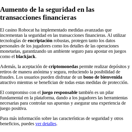
Aumento de la seguridad en las
transacciones financieras
El casino Robocat ha implementado medidas avanzadas que
incrementan la seguridad en las transacciones financieras. Al utilizar
tecnologías de
encriptación
robustas, protegen tanto los datos
personales de los jugadores como los detalles de las operaciones
monetarias, garantizando un ambiente seguro para apostar en juegos
como el
blackjack
.
Además, la aceptación de
criptomonedas
permite realizar depósitos y
retiros de manera anónima y segura, reduciendo la posibilidad de
fraudes. Los usuarios pueden disfrutar de un
bono de bienvenida
atractivo mientras se benefician de todas estas medidas de protección.
El compromiso con el
juego responsable
también es un pilar
fundamental en la plataforma, dando a los jugadores las herramientas
necesarias para controlar sus apuestas y asegurar una experiencia de
juego positiva.
Para más información sobre las características de seguridad y otros
beneficios, puedes
ver detalles
.