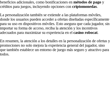
beneficios adicionales, como bonificaciones en
métodos de pago
y
créditos para juegos, incluyendo opciones con
criptomonedas
.
La personalización también se extiende a las plataformas móviles,
donde los usuarios pueden acceder a ofertas diseñadas específicamente
para su uso en dispositivos móviles. Esto asegura que cada jugador, sin
importar su forma de acceso, reciba la atención y los incentivos
adecuados para maximizar su experiencia en el
casino robocat
.
En resumen, la atención a los detalles en la personalización de ofertas y
promociones no solo mejora la experiencia general del jugador, sino
que también establece un entorno de juego más seguro y atractivo para
todos.