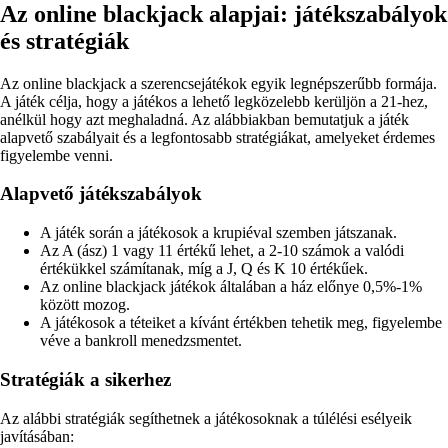
Az online blackjack alapjai: játékszabályok
és stratégiák
Az online blackjack a szerencsejátékok egyik legnépszerűbb formája.
A játék célja, hogy a játékos a lehető legközelebb kerüljön a 21-hez,
anélkül hogy azt meghaladná. Az alábbiakban bemutatjuk a játék
alapvető szabályait és a legfontosabb stratégiákat, amelyeket érdemes
figyelembe venni.
Alapvető játékszabályok
A játék során a játékosok a krupiéval szemben játszanak.
Az A (ász) 1 vagy 11 értékű lehet, a 2-10 számok a valódi
értékükkel számítanak, míg a J, Q és K 10 értékűek.
Az online blackjack játékok általában a ház előnye 0,5%-1%
között mozog.
A játékosok a téteiket a kívánt értékben tehetik meg, figyelembe
véve a bankroll menedzsmentet.
Stratégiák a sikerhez
Az alábbi stratégiák segíthetnek a játékosoknak a túlélési esélyeik
javításában: