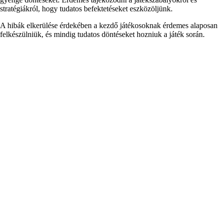
stratégiákról, hogy tudatos befektetéseket eszközöljünk.
A hibák elkerülése érdekében a kezdő játékosoknak érdemes alaposan
felkészülniük, és mindig tudatos döntéseket hozniuk a játék során.