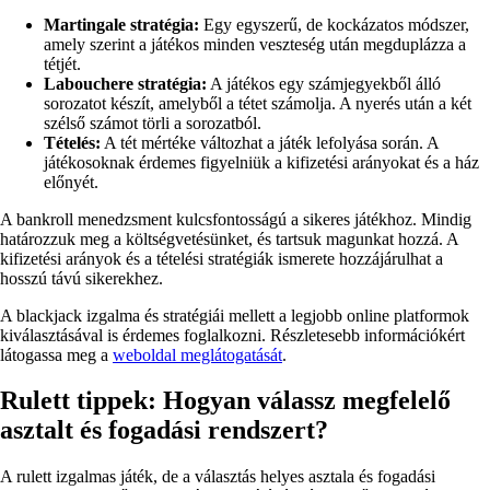
Martingale stratégia:
Egy egyszerű, de kockázatos módszer,
amely szerint a játékos minden veszteség után megduplázza a
tétjét.
Labouchere stratégia:
A játékos egy számjegyekből álló
sorozatot készít, amelyből a tétet számolja. A nyerés után a két
szélső számot törli a sorozatból.
Tételés:
A tét mértéke változhat a játék lefolyása során. A
játékosoknak érdemes figyelniük a kifizetési arányokat és a ház
előnyét.
A bankroll menedzsment kulcsfontosságú a sikeres játékhoz. Mindig
határozzuk meg a költségvetésünket, és tartsuk magunkat hozzá. A
kifizetési arányok és a tételési stratégiák ismerete hozzájárulhat a
hosszú távú sikerekhez.
A blackjack izgalma és stratégiái mellett a legjobb online platformok
kiválasztásával is érdemes foglalkozni. Részletesebb információkért
látogassa meg a
weboldal meglátogatását
.
Rulett tippek: Hogyan válassz megfelelő
asztalt és fogadási rendszert?
A rulett izgalmas játék, de a választás helyes asztala és fogadási