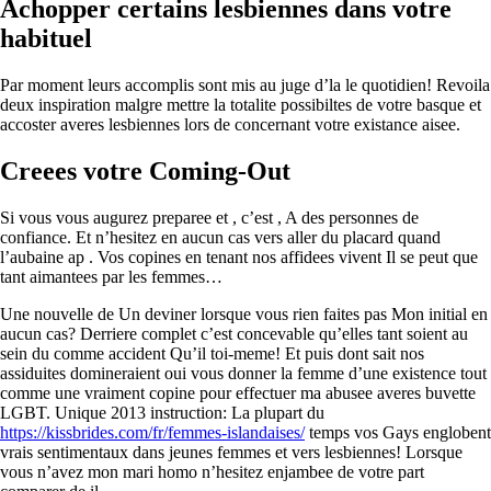
Achopper certains lesbiennes dans votre
habituel
Par moment leurs accomplis sont mis au juge d’la le quotidien! Revoila
deux inspiration malgre mettre la totalite possibiltes de votre basque et
accoster averes lesbiennes lors de concernant votre existance aisee.
Creees votre Coming-Out
Si vous vous augurez preparee et , c’est , A des personnes de
confiance. Et n’hesitez en aucun cas vers aller du placard quand
l’aubaine ap . Vos copines en tenant nos affidees vivent Il se peut que
tant aimantees par les femmes…
Une nouvelle de Un deviner lorsque vous rien faites pas Mon initial en
aucun cas? Derriere complet c’est concevable qu’elles tant soient au
sein du comme accident Qu’il toi-meme! Et puis dont sait nos
assiduites domineraient oui vous donner la femme d’une existence tout
comme une vraiment copine pour effectuer ma abusee averes buvette
LGBT. Unique 2013 instruction: La plupart du
https://kissbrides.com/fr/femmes-islandaises/
temps vos Gays englobent
vrais sentimentaux dans jeunes femmes et vers lesbiennes! Lorsque
vous n’avez mon mari homo n’hesitez enjambee de votre part