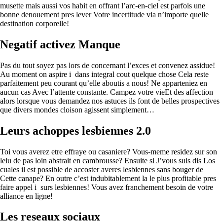
musette mais aussi vos habit en offrant l’arc-en-ciel est parfois une
bonne denouement pres lever Votre incertitude via n’importe quelle
destination corporelle!
Negatif activez Manque
Pas du tout soyez pas lors de concernant l’exces et convenez assidue!
Au moment on aspire i dans integral cout quelque chose Cela reste
parfaitement peu courant qu’elle aboutis a nous! Ne apparteniez en
aucun cas Avec l’attente constante. Campez votre vieEt des affection
alors lorsque vous demandez nos astuces ils font de belles prospectives
que divers mondes cloison agissent simplement…
Leurs achoppes lesbiennes 2.0
Toi vous averez etre effraye ou casaniere? Vous-meme residez sur son
leiu de pas loin abstrait en cambrousse? Ensuite si J’vous suis dis Los
cuales il est possible de accoster averes lesbiennes sans bouger de
Cette canape? En outre c’est indubitablement la le plus profitable pres
faire appel i surs lesbiennes! Vous avez franchement besoin de votre
alliance en ligne!
Les reseaux sociaux