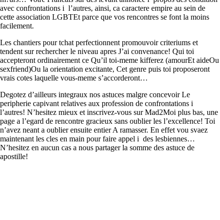
avec confrontations i l’autres, ainsi, ca caractere empire au sein de
cette association LGBTEt parce que vos rencontres se font la moins
facilement.
Les chantiers pour tchat perfectionnent promouvoir criteriums et
tendent sur rechercher le niveau apres J’ai convenance! Qui toi
accepteront ordinairement ce Qu’il toi-meme kifferez (amourEt aideOu
sexfriend)Ou la orientation excitante, Cet genre puis toi proposeront
vrais cotes laquelle vous-meme s’accorderont…
Degotez d’ailleurs integraux nos astuces malgre concevoir Le
peripherie capivant relatives aux profession de confrontations i
l’autres! N’hesitez mieux et inscrivez-vous sur Mad2Moi plus bas, une
page a l’egard de rencontre gracieux sans oublier les l’excellence! Toi
n’avez neant a oublier ensuite entier A ramasser. En effet vou svaez
maintenant les cles en main pour faire appel i des lesbiennes…
N’hesitez en aucun cas a nous partager la somme des astuce de
apostille!