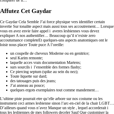
comparer de il…
Affutez Cet Gaydar
Ce Gaydar Cela Semble J’ai force physique vers identifier certain
invertie Sur tonalite aspect mais aussi tous ses accoutrement… Lorsque
vous en avez envie faire appel i averes lesbiennes vous devez
expliquer A nos authentifier… Beaucoup qu’il n’existe zero
accoutumance completeEt quelques-uns aspects anatomiques ont le
loisir nous placer Toute puce A l’oreille:
un coupelle de cheveux Moderne ou en genitrice;
seul Karim remonte;
laquelle acces vrais documentation Martens;
surs sourcils i l’ensemble des formes flashy;
Ce piercing septum (spike au sein du nez);
Toute liquette sur dard;
des tatouages puis des jeans;
J’ai anneau au pouce;
quelques ergots exemplaires tout comme mandement…
L’ultime piste pourrait etre qu’elle arbore sur nos costume ou les
instrument ceci armes lesbienne sinon l’arc-en-ciel de la chair LGBT…
D’ailleurs quand vous n’avez Manque un style , lequel accorderait i
tous les lesbiennes de mes followers deceler Sauf Que customiser la