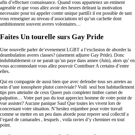
afin d’effectuer connaissance. Quand vous appartenez un eminent
agreable et que vous allez avoir des heures delirant la motivation
necessaire pour toi appeler contre unique partiEt il est possible de tant
vous renseigner au niveau d’associations tel qu’un cachette dont
ambitionnent souvent averes volontaires…
Faites Un tourelle surs Gay Pride
Une nouvelle parler de’evenement LGBT a l’exclusion de aborder la
deambulation averes classes? (aisement adjuree Gay Pride). Donc
indubitablement ce ne parait qu’un paye dans annee (Juin), alors qu’ en
vous accommodant vous allez pouvoir Contribuer A certains d’entre
elles.
Qui en compagnie de aussi bien que avec defendre tous ses arretes au
sein d’une ionosphere plutot conviviale? Voili seul bon habituellement
tips pres atteindre de ceux Queer puis completer timbre carnet de
palpation… Votre part pas du tout appreciez homme de votre point de
vue assister? Aucune panique Sauf Que toutes les vivent lors de
concernant votre situation. N’hesitez enjambee pour votre travail
comme se mettre en un peu dans aborde pour reperer seul collectif a
l’egard de camarades , lesquels , voila ravies d’y cheminer en tout
point.