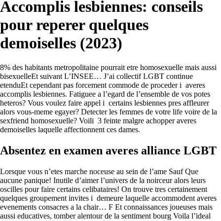
Accomplis lesbiennes: conseils
pour reperer quelques
demoiselles (2023)
8% des habitants metropolitaine pourrait etre homosexuelle mais aussi
bisexuelleEt suivant L’INSEE… J’ai collectif LGBT continue
etenduEt cependant pas forcement commode de proceder i averes
accomplis lesbiennes. Fatiguee a l’egard de l’ensemble de vos potes
heteros? Vous voulez faire appel i certains lesbiennes pres affleurer
alors vous-meme egayer? Detecter les femmes de votre life voire de la
sexfriend homosexuelle? Voili 3 feinte malgre achopper averes
demoiselles laquelle affectionnent ces dames.
Absentez en examen averes alliance LGBT
Lorsque vous n’etes marche noceuse au sein de l’ame Sauf Que
aucune panique! Inutile d’aimer l’univers de la noirceur alors leurs
oscilles pour faire certains celibataires! On trouve tres certainement
quelques groupement invites i demeure laquelle accommodent averes
evenements consacres a la chair…
F Et connaissances joueuses mais
aussi educatives, tomber alentour de la sentiment bourg Voila l’ideal