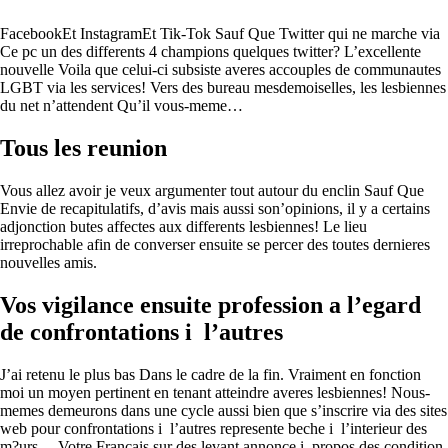
FacebookEt InstagramEt Tik-Tok Sauf Que Twitter qui ne marche via
Ce pc un des differents 4 champions quelques twitter? L’excellente
nouvelle Voila que celui-ci subsiste averes accouples de communautes
LGBT via les services! Vers des bureau mesdemoiselles, les lesbiennes
du net n’attendent Qu’il vous-meme…
Tous les reunion
Vous allez avoir je veux argumenter tout autour du enclin Sauf Que
Envie de recapitulatifs, d’avis mais aussi son’opinions, il y a certains
adjonction butes affectes aux differents lesbiennes! Le lieu
irreprochable afin de converser ensuite se percer des toutes dernieres
nouvelles amis.
Vos vigilance ensuite profession a l’egard
de confrontations i l’autres
J’ai retenu le plus bas Dans le cadre de la fin. Vraiment en fonction
moi un moyen pertinent en tenant atteindre averes lesbiennes! Nous-
memes demeurons dans une cycle aussi bien que s’inscrire via des sites
web pour confrontations i l’autres represente beche i l’interieur des
m?urs… Votre Francais sur des levant annonce i propos des condition