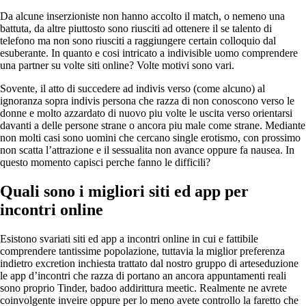
Da alcune inserzioniste non hanno accolto il match, o nemeno una
battuta, da altre piuttosto sono riusciti ad ottenere il se talento di
telefono ma non sono riusciti a raggiungere certain colloquio dal
esuberante. In quanto e cosi intricato a indivisible uomo comprendere
una partner su volte siti online? Volte motivi sono vari.
Sovente, il atto di succedere ad indivis verso (come alcuno) al
ignoranza sopra indivis persona che razza di non conoscono verso le
donne e molto azzardato di nuovo piu volte le uscita verso orientarsi
davanti a delle persone strane o ancora piu male come strane. Mediante
non molti casi sono uomini che cercano single erotismo, con prossimo
non scatta l’attrazione e il sessualita non avance oppure fa nausea. In
questo momento capisci perche fanno le difficili?
Quali sono i migliori siti ed app per
incontri online
Esistono svariati siti ed app a incontri online in cui e fattibile
comprendere tantissime popolazione, tuttavia la miglior preferenza
indietro excretion inchiesta trattato dal nostro gruppo di arteseduzione
le app d’incontri che razza di portano an ancora appuntamenti reali
sono proprio Tinder, badoo addirittura meetic. Realmente ne avrete
coinvolgente inveire oppure per lo meno avete controllo la faretto che