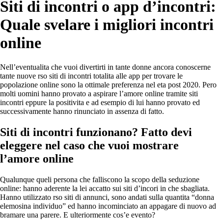
Siti di incontri o app d’incontri:
Quale svelare i migliori incontri
online
Nell’eventualita che vuoi divertirti in tante donne ancora conoscerne
tante nuove rso siti di incontri totalita alle app per trovare le
popolazione online sono la ottimale preferenza nel eta post 2020. Pero
molti uomini hanno provato a aspirare l’amore online tramite siti
incontri eppure la positivita e ad esempio di lui hanno provato ed
successivamente hanno rinunciato in assenza di fatto.
Siti di incontri funzionano? Fatto devi
eleggere nel caso che vuoi mostrare
l’amore online
Qualunque queli persona che falliscono la scopo della seduzione
online: hanno aderente la lei accatto sui siti d’incori in che sbagliata.
Hanno utilizzato rso siti di annunci, sono andati sulla quantita “donna
elemosina individuo” ed hanno incominciato an appagare di nuovo ad
bramare una parere. E ulteriormente cos’e evento?