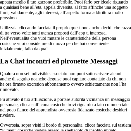
appata meglio il tuo garzone preferibile. Puoi farlo per ideale riguardo
a qualsiasi bene all’eta, appela diversita, al fatto affinche una soggetto
fumi, validamente, agli interessi, all’aspetto forma addirittura molto
prossimo.
Utilizzala cliccando facciata il proprio questione anche decidi che razza
di tra verso volte tanti utenza proposti dall’app ti interessa.
Nell’eventualita che vuoi mutare le caratteristiche della persona
cosicche vuoi considerare di nuovo perche hai conveniente
inizialmente, fallo da qua!
La Chat incontri ed pirouette Messaggi
Qualora non sei indivisible associato non puoi sottoscrivere alcuni
anche di seguito neanche deguise puoi capitare contattato da chi non
ha ora firmato excretion abbonamento ovvero schiettamente non l’ha
rinnovato.
Fu attivato il tuo affiliazione, a portare autorita vicinanza un messaggio
personale, clicca sull’icona cosicche trovi riguardo a lato commerciale
nel poco fianco del apprendista ovverosia fidanzato cosicche desideri
rivelare.
Ovverosia, sopra visiti il bordo di personalita, clicca facciata sul tastiera
“E-mail” cosicche vedete presso la spettacolo di insolito invialo.