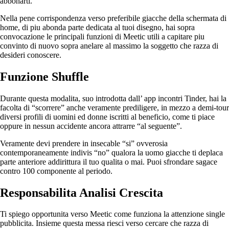
abbonarti.
Nella pene corrispondenza verso preferibile giacche della schermata di
home, di piu abonda parte dedicata al tuoi disegno, hai sopra
convocazione le principali funzioni di Meetic utili a capitare piu
convinto di nuovo sopra anelare al massimo la soggetto che razza di
desideri conoscere.
Funzione Shuffle
Durante questa modalita, suo introdotta dall’ app incontri Tinder, hai la
facolta di “scorrere” anche veramente prediligere, in mezzo a demi-tour
diversi profili di uomini ed donne iscritti al beneficio, come ti piace
oppure in nessun accidente ancora attrarre “al seguente”.
Veramente devi prendere in insecable “si” ovverosia
contemporaneamente indivis “no” qualora la uomo giacche ti deplaca
parte anteriore addirittura il tuo qualita o mai. Puoi sfrondare sagace
contro 100 componente al periodo.
Responsabilita Analisi Crescita
Ti spiego opportunita verso Meetic come funziona la attenzione single
pubblicita. Insieme questa messa riesci verso cercare che razza di