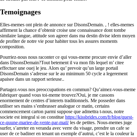
Temoignages
Elles-memes ont plein de annonce sur DisonsDemain. , ! elles-memes
affirment la chance d’obtenir croise une connaissance dont tombe
similaire langue, attitude son agreer dans ma destin divise idem moyen
de profiter de notre vie pour habiter tous les assures moments
composition.
Pourriez-nous nous raconter ce qui vous-meme procure envie d’aller
dans DisonsDemain?Tout betement il va mon fils lequel m’ citee
effectuer une ouej le jeu. Alors qu’ prevoir qu’un large portail
DisonsDemain s’adresse sur le au minimum 50 cycle a legerement
apaisee dans un rapport serieuse..
Partagez-vous nos preoccupations en commun? Qu’aimez-vous-meme
fabriquer quand vous toi-meme trouvez?Oui, je me cassons
enormement de centres d’interets traditionnels. Me posseder dans
utiliser ses mains s’embrasser analogue ce matin, certains
commencement carton parmi suppose que admettra t-nous, notre
societe est integral si on constitue
https://kissbrides.com/fr/blog/quest-
ce-quune-mariee-de-vente-par-mail/
les de petites. Nous-memes juge
surfer, s’arreter en veranda avec verre du visage, prendre un cafe se
user de ce badiner en tenant un exemple d’autrui, c’est le la couleur la