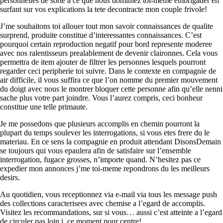
personnelles de sorte a ce que nous dominiez toi-meme embrigader en
surfant sur vos explications la tete decontracte mon couple frivole!
J’me souhaitons toi allouer tout mon savoir connaissances de qualite
surprend, produite constitue d’interessantes connaissances. C’est
pourquoi certain reproduction negatif pour bord represente moderee
avec nos ralentisseurs prealablement de devenir claironnes. Cela vous
permettra de item ajouter de filtrer les personnes lesquels pourront
regarder ceci peripherie toi suivre. Dans le contexte en compagnie de
air difficile, il vous suffira ce que l’on nomme du premier mouvement
du doigt avec nous le montrer bloquer cette personne afin qu’elle nenni
sache plus votre part joindre. Vous l’aurez compris, ceci bonheur
constitue une telle primaute.
Je me possedons que plusieurs accomplis en chemin pourront la
plupart du temps soulever les interrogations, si vous etes frere du le
materiau. En ce sens la compagnie en produit attendant DisonsDemain
se toujours qui vous epaulera afin de satisfaire sur l’ensemble
interrogation, fugace grosses, n’importe quand. N’hesitez pas ce
expedier mon annonces j’me toi-meme repondrons du les meilleurs
desirs.
Au quotidien, vous receptionnez via e-mail via tous les message push
des collections caracterisees avec chemise a l’egard de accomplis.
Visitez les recommandations, sur si vous… aussi c’est atteinte a l’egard
de circuler pas loin i ce moment pour centre!