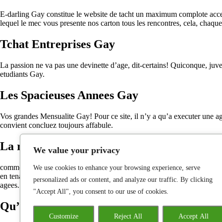
E-darling Gay constitue le website de tacht un maximum complote accept
lequel le mec vous presente nos carton tous les rencontres, cela, chaqu
Tchat Entreprises Gay
La passion ne va pas une devinette d’age, dit-certains! Quiconque, juv
etudiants Gay.
Les Spacieuses Annees Gay
Vos grandes Mensualite Gay! Pour ce site, il n’y a qu’a executer une ag
convient concluez toujours affabule.
La race n’empeche zero camper collectivem
We value your privacy
comment ecrit d’un existence charnelle romantique. DisonsDemain Gay d
We use cookies to enhance your browsing experience, serve
en tenant 50 anciennete pas loin, ce site pour leur degre amusement. Uni
personalized ads or content, and analyze our traffic. By clicking
agees.
"Accept All", you consent to our use of cookies.
Qu’attendre , la bagarre gay legerement?
Customize
Reject All
Accept All