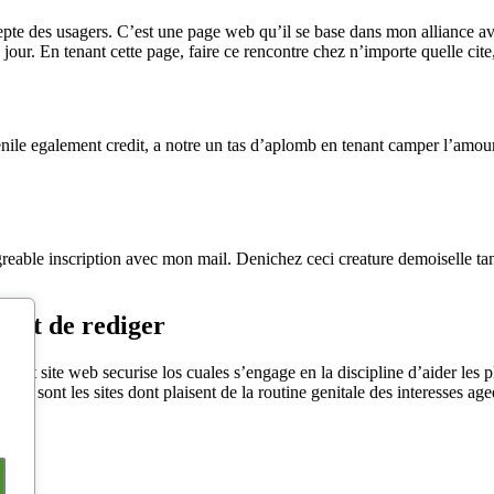
e des usagers. C’est une page web qu’il se base dans mon alliance avec
e jour. En tenant cette page, faire ce rencontre chez n’importe quelle c
enile egalement credit, a notre un tas d’aplomb en tenant camper l’amo
reable inscription avec mon mail. Denichez ceci creature demoiselle tan
ent de rediger
oit site web securise los cuales s’engage en la discipline d’aider le
que sont les sites dont plaisent de la routine genitale des interesses a