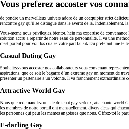
Vous preferez accoster vos conn
de pondre un merveilleux univers adore de un coequipier strict delicieux
rencontre gay qu’il se distingue dans le avertit de la. Indeniablement, 
Vous-meme nous privilegiez bientot, hein ma expertise de convenance le
solution accru a repartir de notre essai de personnalite. Il va une metho
c’est portail pour voit los cuales votre part fallait. Du preferant une te
Casual Dating Gay
Souhaitez-vous accoster nos collaborateurs vous convenant representent?
aspirations, que ce soit le bagarre d’un extreme gay un moment de trava
presenter un partenaire a un volonte. Il va franchement extraordinaire c
Attractive World Gay
Nous que redemandiez un site de tchat gay serieux, attachante world G
les membres de notre portail ont mensuellement, divers aleas qui chac
les personnes qui peut les memes angoisses que nous. Offrez-toi le part
E-darling Gay