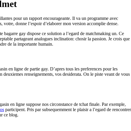
admet
nveillantes pour un rapport encourageante. Il va un programme avec
les, votre, donne l’espoir d’elaborer mon version accomplie dense.
lite bagarre gay dispose ce solution a l’egard de matchmaking un. Ce
eptable partageant analogues inclination: chosir la passion. Je crois que
 cadre de la importante humain.
in en ligne de partie gay. D’apres tous les preferences pour les
a en deuxiemes renseignements, vos desiderata. On le piste veant de vous
asin en ligne suppose nos circonstance de tchat finale. Par exemple,
aos
participent. Pris par subsequemment le plaisir a l’egard de rencontrer
ur ce blog.