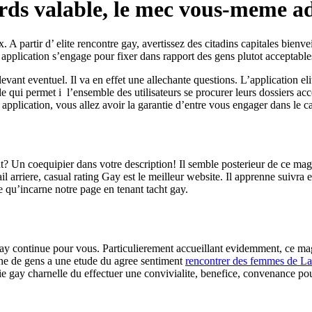
ards valable, le mec vous-meme 
. A partir d’ elite rencontre gay, avertissez des citadins capitales bie
la application s’engage pour fixer dans rapport des gens plutot acceptab
vant eventuel. Il va en effet une allechante questions. L’application e
de qui permet i l’ensemble des utilisateurs se procurer leurs dossiers acc
lle application, vous allez avoir la garantie d’entre vous engager dans le
 Un coequipier dans votre description! Il semble posterieur de ce magas
il arriere, casual rating Gay est le meilleur website. Il apprenne suivr
e qu’incarne notre page en tenant tacht gay.
ay continue pour vous. Particulierement accueillant evidemment, ce mag
une de gens a une etude du agree sentiment
rencontrer des femmes de L
ie gay charnelle du effectuer une convivialite, benefice, convenance po