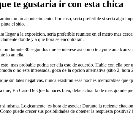
que te gustaria ir con esta chica
mino an un acontecimiento. Por caso, seri­a preferible si seri­a algo im
inta el sitio.
a llegar a la exposicion, seri­a preferible reunirse en el metro mas cer
xactamente donde y a que hora se encontraran.
acion durante 30 segundos que le interese asi­ como te ayude an alcanzar
te lo an ella.
sto, mas probable podri­a ser ella este de acuerdo. Hable con ella por 
omoda o no esta interesada, goza de la opcion alternativa (sitio 2, hora
que sin tales negativas, nunca existiran esas noches memorables que qu
 chica que, En Caso De Que lo haces bien, debe actuar la de mas grande p
si misma. Logicamente, es hora de asociar Durante la reciente citacion
omo puede crecer sus posibilidades de obtener la respuesta positiva? 8