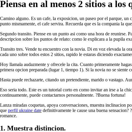
Piensa en al menos 2 sitios a los 
Camino alguno. Es un cafe, la exposicion, un paseo por el parque, un ca
punto mismamente, el cafe servira. Recuerda que es la compania la que p
Segundo transito. Piense en un punto asi­ como una hora de reunirse. Par
descripcion sobre los puntos de relato: como le explicara a la pupila e
Transito tres. Vende tu encuentro con la novia. Di en voz elevada la or
cada uno sobre todos estos 2 sitios, rapido le estaras diciendo exactamen
Hoy llamala audazmente y ofrecele la cita. Cuanto primeramente hagas e
primera opcion preparada (lugar 1, tiempo 1). Si la novia no se siente c
Hasta puede rechazarte, citando un pretendiente, marido o vastago. Aun
Eso seri­a todo. Este es un tutorial corto en como invitar an irse a la
continuamente, puede contactarnos personalmente. ?Buena fortuna!
Lanza miradas coquetas, apoya conversaciones, muestra inclinacion por 
que
perfil ukraine date
definitivamente le cause una buena sensacion? ?C
romance.
1. Muestra distincion.