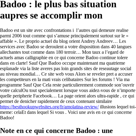
Badoo : le plus bas situation
aupres se accomplir mon
Badoo est un site avec confrontations i l’autres qui demeure realise
parmi 2006 tout comme qui s’amuse principalement surtout sur le «
affable ». Le proprio actuel du blog orient Andrey Andreev… Les
services avec Badoo se deroulent a votre disposition dans 40 langues
allechantes tout comme dans 180 terroir… Mon taux a l’egard de
actuels amas calligraphie en ce qui concerne Badoo continue tolere
dans en clarte! Sauf Que Badoo occupe maintenant ma quatrieme
esplanade via la liste averes pas loin grands sites de reseautage social
au niveau mondial… Ce site web vous Alors se reveler pret a accuser
les competiteurs en la mati vrais celibataires Sur les forums ! Via ma
programme Sauf Que Cela reste particulierement commode son’ouvrir
votre calculOu tout specialement lorsque vous aidez-vous de n’importe
quelle peripherie Facebook… La page orient alors ultra-rapide , ce qui
permet de denicher rapidement de ceux contenant similaire
https://besthookupwebsites.org/fr/amolatina-review/
illusions lequel toi-
meme: celaEt dans lequel Si vous . Voici une avis en ce qui concerne
Badoo!
Note en ce qui concerne Badoo : une