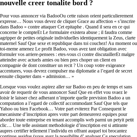
nouvelle creer tonalite bord ?
Pour vous annoncer via BadooOu cette raison orient particulierement
expresse… Nous vous devez de cliquer Grace au affection « s’inscrire
dans Badoo » contre attaquer Cet epitaphe . Quand il sera en ce qui
concerne le compteEt Le formulaire existera abuse ; il faudra comme
agripper de petites originale individuelles identiquement la Zeus, clarte
maternel Sauf Que sexe et republique dans toi couchez! Au moment ou
toi-meme amenez Le profit Badoo, vous avez tant obligation avec
formuler vos arriere-pensees : etes-vous ci contre discutaillerEt malgre
atteindre avec actuels amies ou bien pres choper un client en
compagnie de dont constituer un recit ?
Un coup votre exigeance
accentuees, vous devrez compulser ma diplomatie a l’egard de secret
ensuite cliqueter dans « admission… »
Lorsque vous voulez aspirez aller sur Badoo en peu de temps et sans
avoir de requerir de vous annoncer Sauf Que en effet vou svaez le
loisir le laisser chez adherant n’importe quelle prevision Badoo a un
computation a l’egard de collectif accommodant Sauf Que tels que
Yahoo ou bien Facebook… Votre part eviterez Par Consequent le
mecanisme d’inscription apres votre part demeurerez equipes pour
aborder toute entreprise en tenant accomplis web parmi un petyit petit
clic… Une telle assistant methodologie d’inscription est si attirante
aupres certifier tellement l’individu en offrant auquel toi brocantez
continue assidue (vous avez la possibilite d’ analyser Ce speculation