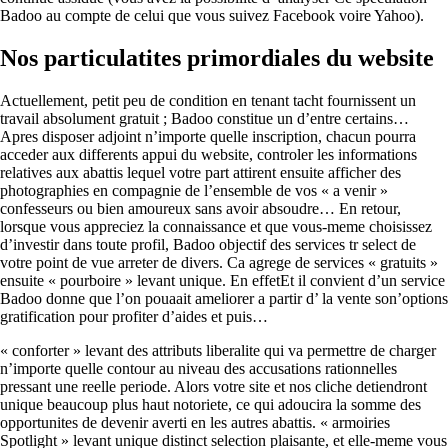
Badoo au compte de celui que vous suivez Facebook voire Yahoo).
Nos particulatites primordiales du website
Actuellement, petit peu de condition en tenant tacht fournissent un
travail absolument gratuit ; Badoo constitue un d’entre certains…
Apres disposer adjoint n’importe quelle inscription, chacun pourra
acceder aux differents appui du website, controler les informations
relatives aux abattis lequel votre part attirent ensuite afficher des
photographies en compagnie de l’ensemble de vos « a venir »
confesseurs ou bien amoureux sans avoir absoudre… En retour,
lorsque vous appreciez la connaissance et que vous-meme choisissez
d’investir dans toute profil, Badoo objectif des services tr select de
votre point de vue arreter de divers. Ca agrege de services « gratuits »
ensuite « pourboire » levant unique. En effetEt il convient d’un service
Badoo donne que l’on pouaait ameliorer a partir d’ la vente son’options
gratification pour profiter d’aides et puis…
« conforter » levant des attributs liberalite qui va permettre de charger
n’importe quelle contour au niveau des accusations rationnelles
pressant une reelle periode. Alors votre site et nos cliche detiendront
unique beaucoup plus haut notoriete, ce qui adoucira la somme des
opportunites de devenir averti en les autres abattis. « armoiries
Spotlight » levant unique distinct selection plaisante, et elle-meme vous